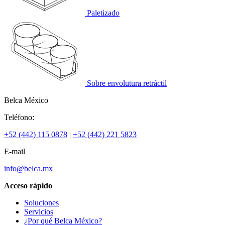
Paletizado
Sobre envolutura retráctil
Belca México
Teléfono:
+52 (442) 115 0878
|
+52 (442) 221 5823
E-mail
info@belca.mx
Acceso rápido
Soluciones
Servicios
¿Por qué Belca México?