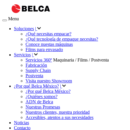
Menu
Soluciones
|
¿Qué necesitas empacar?
¿Qué tecnología de empaque necesitas?
Conoce nuestas máquinas
Films para envasado
Servicios
|
Servicios 360º
Maquinaria / Films / Postventa
Fabricación
Supply Chain
Postventa
Visita nuestro Showroom
¿Por qué Belca México?
|
¿Por qué Belca México?
¿Quiénes somos?
ADN de Belca
Nuestras Promesas
Nuestros clientes, nuestra prioridad
Accesibles, atentos a sus necesidades
Noticias
Contacto