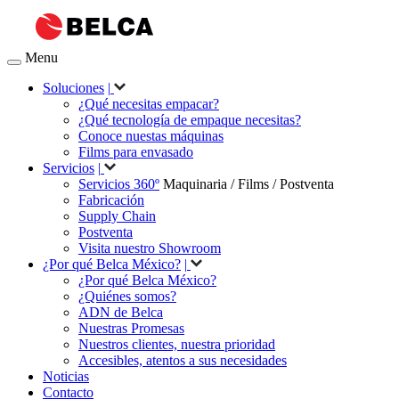
Menu
Soluciones
|
¿Qué necesitas empacar?
¿Qué tecnología de empaque necesitas?
Conoce nuestas máquinas
Films para envasado
Servicios
|
Servicios 360º
Maquinaria / Films / Postventa
Fabricación
Supply Chain
Postventa
Visita nuestro Showroom
¿Por qué Belca México?
|
¿Por qué Belca México?
¿Quiénes somos?
ADN de Belca
Nuestras Promesas
Nuestros clientes, nuestra prioridad
Accesibles, atentos a sus necesidades
Noticias
Contacto