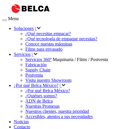
Menu
Soluciones
|
¿Qué necesitas empacar?
¿Qué tecnología de empaque necesitas?
Conoce nuestas máquinas
Films para envasado
Servicios
|
Servicios 360º
Maquinaria / Films / Postventa
Fabricación
Supply Chain
Postventa
Visita nuestro Showroom
¿Por qué Belca México?
|
¿Por qué Belca México?
¿Quiénes somos?
ADN de Belca
Nuestras Promesas
Nuestros clientes, nuestra prioridad
Accesibles, atentos a sus necesidades
Noticias
Contacto